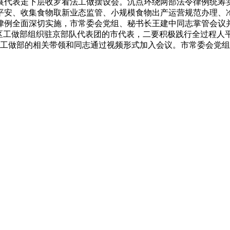
展代表走下层收罗看法工做摆设会。沉点环绕两部法令律例统筹
平安、收集食物取新业态监管、小规模食物出产运营规范办理、
律例全面深切实施，市常委会党组、秘书长王建中同志掌管会议
戍区工做部组织驻京部队代表团的市代表，二要积极践行全过程人
区工做部的相关带领和同志通过视频形式加入会议。市常委会党