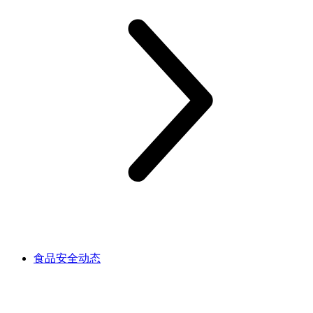
食品安全动态