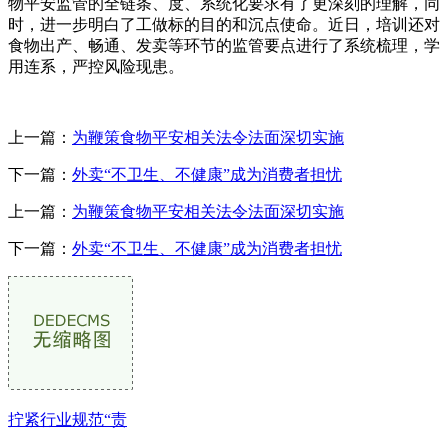
物平安监管的全链条、度、系统化要求有了更深刻的理解，同
时，进一步明白了工做标的目的和沉点使命。近日，培训还对
食物出产、畅通、发卖等环节的监管要点进行了系统梳理，学
用连系，严控风险现患。
上一篇：
为鞭策食物平安相关法令法面深切实施
下一篇：
外卖“不卫生、不健康”成为消费者担忧
上一篇：
为鞭策食物平安相关法令法面深切实施
下一篇：
外卖“不卫生、不健康”成为消费者担忧
拧紧行业规范“责