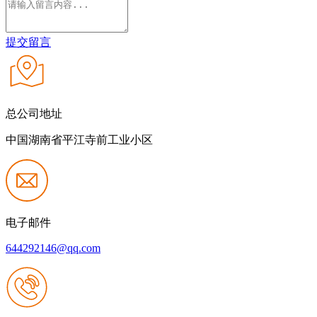
提交留言
总公司地址
中国湖南省平江寺前工业小区
电子邮件
644292146@qq.com