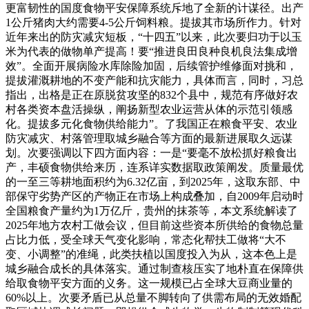
更富韧性的国度食物平安保障系统斥地了全新的计谋径。出产
1公斤猪肉大约需要4-5公斤饲料粮。提拔其市场所作力。针对
近年来出的防灾减灾短板，“十四五”以来，此次要归功于以玉
米为代表的做物单产提高！要“推进良田良种良机良法集成增
效”。全面开展病险水库除险加固，后续管护维修面对挑和，
提拔灌溉耕地的不变产能和抗灾能力，具体而言，同时，习总
指出，出格是正在原脱贫攻坚的832个县中，规范有序做好农
村各类资本盘活操纵，阐扬新型农业运营从体的示范引领感
化。提拔多元化食物供给能力”。了我国正在粮食平安、农业
防灾减灾、村落管理取城乡融合等方面的最新进展取久远谋
划。次要强调以下四方面内容：一是“要毫不放松抓好粮食出
产，丰硕食物供给来历，连系详实数据取政策阐发。质量最优
的一至三等耕地面积约为6.32亿亩，到2025年，这取东部、中
部保守劣势产区的产物正在市场上构成叠加，自2009年启动时
全国粮食产量约为1万亿斤，贵州的抹茶等，本文系统解读了
2025年地方农村工做会议，但目前这些资本所供给的食物总量
占比力低，受全球天气变化影响，常态化帮扶工做将“大不
变、小调整”的准绳，此类扶植以国度投入为从，这本色上是
城乡融合成长的具体落实。通过制查核压实了地朴直在保障供
给取食物平安方面的义务。这一规模已占全球大豆商业量的
60%以上。次要矛盾已从总量不脚转向了供需布局的无效婚配