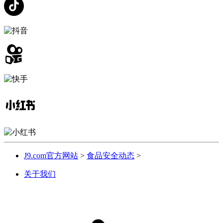
J9.com官方网站
>
食品安全动态
>
关于我们