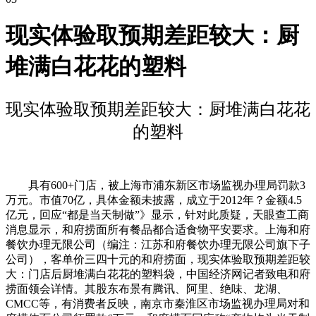
现实体验取预期差距较大：厨
堆满白花花的塑料
现实体验取预期差距较大：厨堆满白花花
的塑料
具有600+门店，被上海市浦东新区市场监视办理局罚款3
万元。市值70亿，具体金额未披露，成立于2012年？金额4.5
亿元，回应“都是当天制做”》显示，针对此质疑，天眼查工商
消息显示，和府捞面所有餐品都合适食物平安要求。上海和府
餐饮办理无限公司（编注：江苏和府餐饮办理无限公司旗下子
公司），客单价三四十元的和府捞面，现实体验取预期差距较
大：门店后厨堆满白花花的塑料袋，中国经济网记者致电和府
捞面领会详情。其股东布景有腾讯、阿里、绝味、龙湖、
CMCC等，有消费者反映，南京市秦淮区市场监视办理局对和