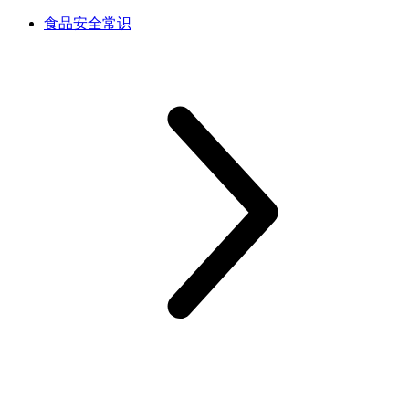
食品安全常识