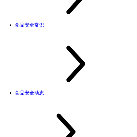
食品安全常识
食品安全动态