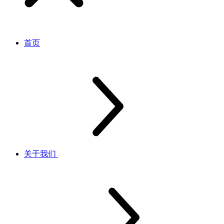
首页
关于我们