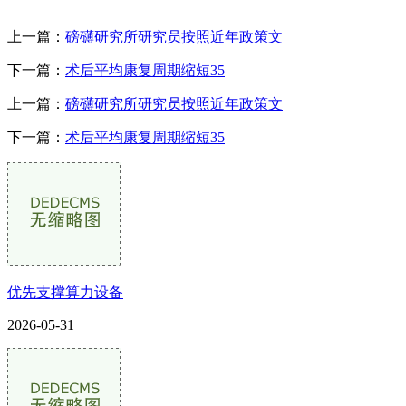
上一篇：
磅礴研究所研究员按照近年政策文
下一篇：
术后平均康复周期缩短35
上一篇：
磅礴研究所研究员按照近年政策文
下一篇：
术后平均康复周期缩短35
优先支撑算力设备
2026-05-31