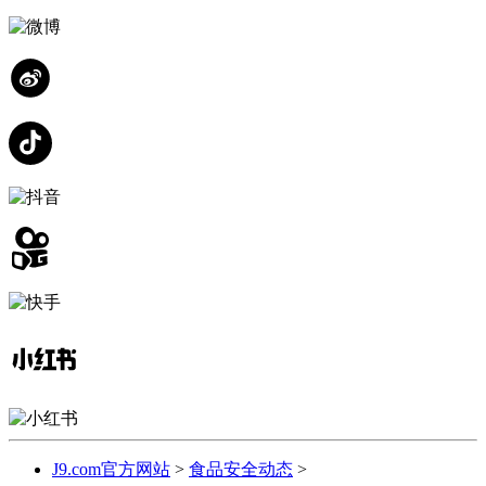
J9.com官方网站
>
食品安全动态
>