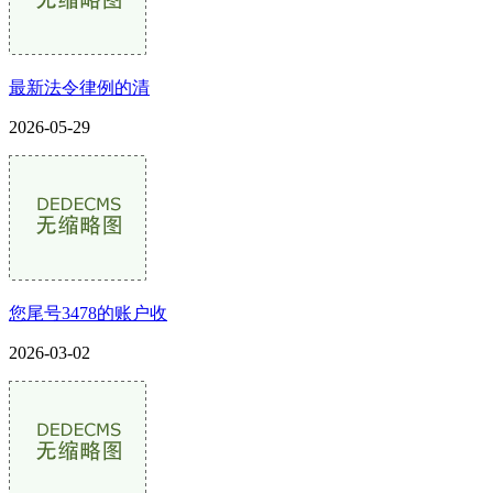
最新法令律例的清
2026-05-29
您尾号3478的账户收
2026-03-02