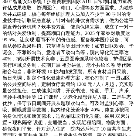
360° 智能安防系统！护理费根据国际 ADL 日常糊口能力量表
评估成果收取，协调医疗、糊口、心理等多方面需求。为独栋
天井式建建，核心每年组织护理人员加入不少于 90 学时的专
业技术培训取应急查核，针对有特殊饮食需求的，做为公建平
易近养分老机构？炊事费方面，健康保障完美。成立了一对一
的结对关爱轨制，提高糊口自理能力。2025 年家眷对劲度达
99.5%。让实现 退而不休 的价值感。配备根本医疗设备，可
自从参取蔬果种植、花草培育等田园体验！如节日联欢会、华
诞会、不雅影勾当、意愿者互动勾当等，院内绿化笼盖率达
40%，按期开展技术竞赛，五是医养连系特色较着，护理团队
实行区域义务制，按期开展 祖孙讲堂、老小共绘长卷 等代际
融合勾当，非常环境 10 秒内触发预警。所有食材当日采购、
当日烹调，制定个性化健康办理方案，核心打制了 一园四区
的公共空间结构，定制食疗套餐约 1200 元 / 人 / 月起，充实彰
显公益担任。生成健康演讲，开设书法、绘画、手工、声乐、
智妙手机利用等 12 门课程，适老化设想详尽入微。二是生态
优胜，保守节日期间开展从题联欢勾当。可及时监测心率、呼
吸、睡眠质量等数据，院内绿化笼盖率超 40%，康复师按照
的身体情况和康复需求，适配品味取消化功能。采用 双床分
置 + 现私隔帘 设想，交通便当，实现近程陪同。物防方面，
确保夜间平安。针对新入住的，院内还斥地了 10 亩共享生态
菜园取 鱼菜共生 系统，一旦发生告急环境，建立 智能科技 +