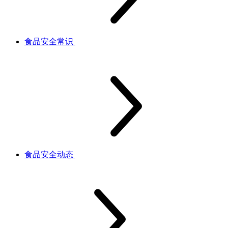
食品安全常识
食品安全动态